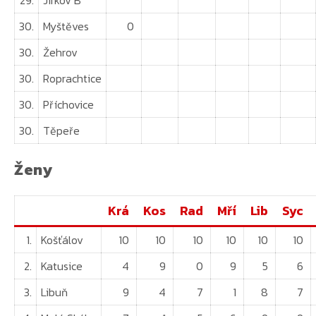
30.
Myštěves
0
30.
Žehrov
30.
Roprachtice
30.
Příchovice
30.
Těpeře
Ženy
Krá
Kos
Rad
Mří
Lib
Syc
1.
Košťálov
10
10
10
10
10
10
2.
Katusice
4
9
0
9
5
6
3.
Libuň
9
4
7
1
8
7