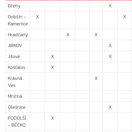
Břehy
X
Dobšín -
X
X
Kamenice
Hradčany
X
X
JIRKOV
X
Jílové
X
X
Košťálov
X
Krásná
X
Ves
Mříčná
Olešnice
X
PODŮLŠÍ
X
- BÉČKO