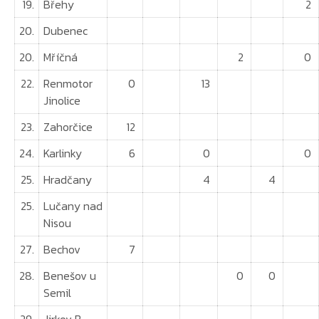
19.
Břehy
2
20.
Dubenec
20.
Mříčná
2
0
22.
Renmotor
0
13
Jinolice
23.
Zahorčice
12
24.
Karlinky
6
0
0
25.
Hradčany
4
4
25.
Lučany nad
Nisou
27.
Bechov
7
28.
Benešov u
0
0
Semil
29.
Jirkov B