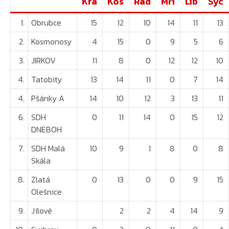
Krá
Kos
Rad
Mří
Lib
Syc
1.
Obrubce
15
12
10
14
11
13
2.
Kosmonosy
4
15
0
9
5
6
3.
JIRKOV
11
8
0
12
12
10
4.
Tatobity
13
14
11
0
7
14
4.
Pšánky A
14
10
12
3
13
11
6.
SDH
0
11
14
0
15
12
DNEBOH
7.
SDH Malá
10
9
1
8
0
8
Skála
8.
Zlatá
0
13
0
0
9
15
Olešnice
9.
Jílové
2
2
4
14
9