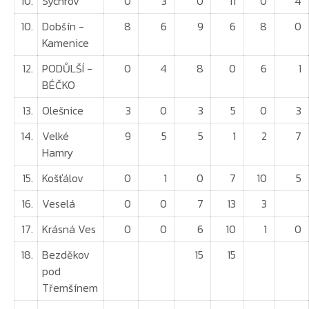
10.
Sychrov
0
3
0
11
0
4
10.
Dobšín -
8
6
9
6
8
0
Kamenice
12.
PODŮLŠÍ -
0
4
8
0
6
1
BÉČKO
13.
Olešnice
3
0
3
5
0
3
14.
Velké
9
5
5
1
2
7
Hamry
15.
Košťálov
0
1
0
7
10
5
16.
Veselá
0
0
7
13
3
17.
Krásná Ves
0
0
6
10
1
0
18.
Bezděkov
15
15
pod
Třemšínem