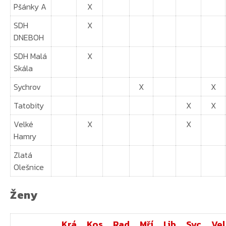
Pšánky A
X
SDH
X
DNEBOH
SDH Malá
X
Skála
Sychrov
X
X
Tatobity
X
X
Velké
X
X
Hamry
Zlatá
Olešnice
Ženy
Krá
Kos
Rad
Mří
Lib
Syc
Vel