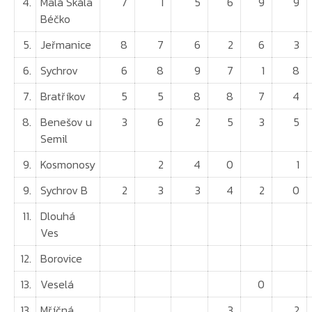
4.
Malá Skála
7
1
5
6
9
9
Béčko
5.
Jeřmanice
8
7
6
2
6
3
6.
Sychrov
6
8
9
7
1
8
7.
Bratříkov
5
5
8
8
7
4
8.
Benešov u
3
6
2
5
3
5
Semil
9.
Kosmonosy
2
4
0
1
9.
Sychrov B
2
3
3
4
2
0
11.
Dlouhá
Ves
12.
Borovice
13.
Veselá
0
13.
Mříčná
3
2