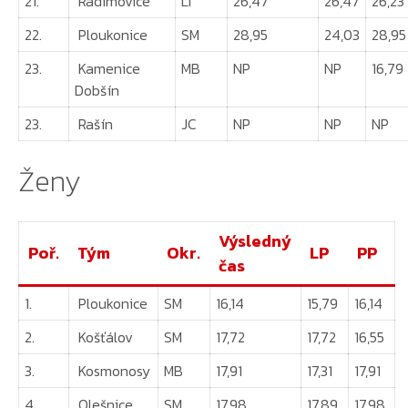
21.
Radimovice
LI
26,47
26,47
26,23
22.
Ploukonice
SM
28,95
24,03
28,95
23.
Kamenice
MB
NP
NP
16,79
Dobšín
23.
Rašín
JC
NP
NP
NP
Ženy
Výsledný
Poř.
Tým
Okr.
LP
PP
čas
1.
Ploukonice
SM
16,14
15,79
16,14
2.
Košťálov
SM
17,72
17,72
16,55
3.
Kosmonosy
MB
17,91
17,31
17,91
4.
Olešnice
SM
17,98
17,89
17,98