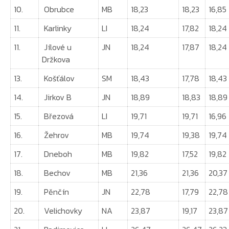
10.
Obrubce
MB
18,23
18,23
16,85
11.
Karlinky
LI
18,24
17,82
18,24
11.
Jílové u
JN
18,24
17,87
18,24
Držkova
13.
Košťálov
SM
18,43
17,78
18,43
14.
Jirkov B
JN
18,89
18,83
18,89
15.
Březová
LI
19,71
19,71
16,96
16.
Žehrov
MB
19,74
19,38
19,74
17.
Dneboh
MB
19,82
17,52
19,82
18.
Bechov
MB
21,36
21,36
20,37
19.
Pěnčín
JN
22,78
17,79
22,78
20.
Velichovky
NA
23,87
19,17
23,87