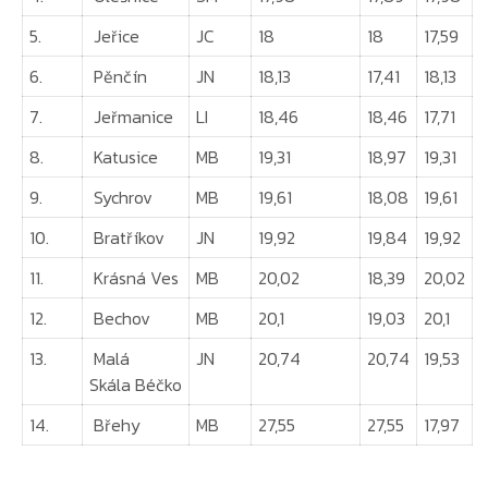
5.
Jeřice
JC
18
18
17,59
6.
Pěnčín
JN
18,13
17,41
18,13
7.
Jeřmanice
LI
18,46
18,46
17,71
8.
Katusice
MB
19,31
18,97
19,31
9.
Sychrov
MB
19,61
18,08
19,61
10.
Bratříkov
JN
19,92
19,84
19,92
11.
Krásná Ves
MB
20,02
18,39
20,02
12.
Bechov
MB
20,1
19,03
20,1
13.
Malá
JN
20,74
20,74
19,53
Skála Béčko
14.
Břehy
MB
27,55
27,55
17,97