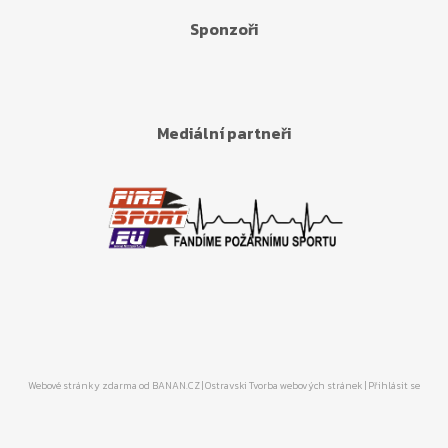
Sponzoři
Mediální partneři
Webové stránky zdarma
od
BANAN.CZ
|
Ostravski Tvorba webových stránek
|
Přihlásit se