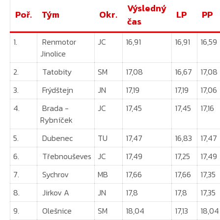
Výsledný
Poř.
Tým
Okr.
LP
PP
čas
1.
Renmotor
JC
16,91
16,91
16,59
Jinolice
2.
Tatobity
SM
17,08
16,67
17,08
3.
Frýdštejn
JN
17,19
17,19
17,06
4.
Brada -
JC
17,45
17,45
17,16
Rybníček
5.
Dubenec
TU
17,47
16,83
17,47
6.
Třebnouševes
JC
17,49
17,25
17,49
7.
Sychrov
MB
17,66
17,66
17,35
8.
Jirkov A
JN
17,8
17,8
17,35
9.
Olešnice
SM
18,04
17,13
18,04