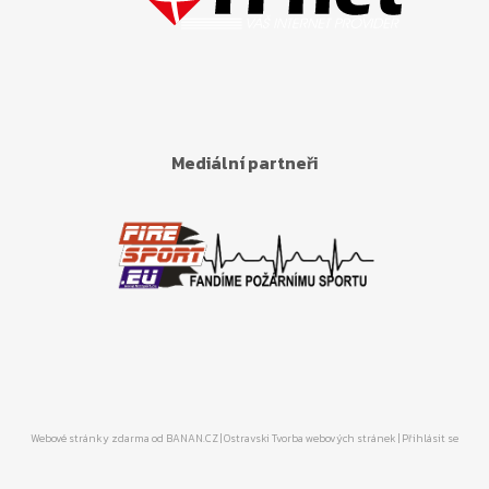
Mediální partneři
Webové stránky zdarma
od
BANAN.CZ
|
Ostravski Tvorba webových stránek
|
Přihlásit se