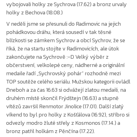
vybojovali holky ze Sychrova (17.62) a bronz urvaly
holky z Bechova (18.08.)
V neděli jsme se přesunuli do Radimovic na jejich
pohádkovou dráhu, která sousedí v tak těsné
blízkosti se zámkem Sychrov a obcí Sychrov, že se
říká, že na startu stojíte v Radimovicích, ale útok
zakončujete na Sychrově :-D Velký výběr z
občerstvení, velkolepé ceny, nádherné a originální
medaile řadí „Sychrovský pohár“ rozhodně mezi
TOP soutěže celého seriálu. Mužskou kategorii ovládl
Dneboh a za čas 16.63 si odvážejí zlatou medaili, na
druhém místě skončil Frýdštejn (16.63) a stupně
vítězů završil Renmotor Jinolice (17.01). Další zlatý
víkend to byl pro holky z Košťálova (16.92), stříbro si
odvezly modro žluté střely z Kosmonos (17.14.) a
bronz patřil holkám z Pěnčína (17.22).