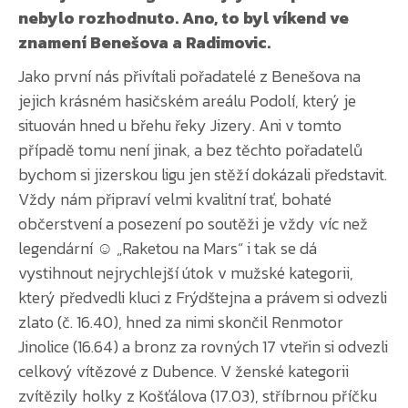
nebylo rozhodnuto. Ano, to byl víkend ve
znamení Benešova a Radimovic.
Jako první nás přivítali pořadatelé z Benešova na
jejich krásném hasičském areálu Podolí, který je
situován hned u břehu řeky Jizery. Ani v tomto
případě tomu není jinak, a bez těchto pořadatelů
bychom si jizerskou ligu jen stěží dokázali představit.
Vždy nám připraví velmi kvalitní trať, bohaté
občerstvení a posezení po soutěži je vždy víc než
legendární ☺ „Raketou na Mars“ i tak se dá
vystihnout nejrychlejší útok v mužské kategorii,
který předvedli kluci z Frýdštejna a právem si odvezli
zlato (č. 16.40), hned za nimi skončil Renmotor
Jinolice (16.64) a bronz za rovných 17 vteřin si odvezli
celkový vítězové z Dubence. V ženské kategorii
zvítězily holky z Košťálova (17.03), stříbrnou příčku