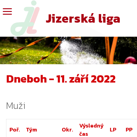
Jizerská liga
Dneboh - 11. září 2022
Muži
Výsledný
Poř.
Tým
Okr.
LP
PP
čas