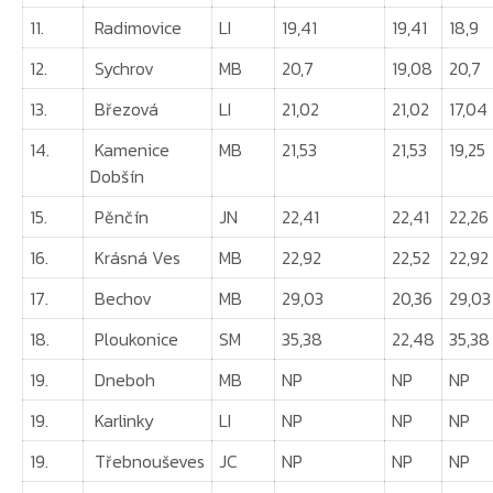
11.
Radimovice
LI
19,41
19,41
18,9
12.
Sychrov
MB
20,7
19,08
20,7
13.
Březová
LI
21,02
21,02
17,04
14.
Kamenice
MB
21,53
21,53
19,25
Dobšín
15.
Pěnčín
JN
22,41
22,41
22,26
16.
Krásná Ves
MB
22,92
22,52
22,92
17.
Bechov
MB
29,03
20,36
29,03
18.
Ploukonice
SM
35,38
22,48
35,38
19.
Dneboh
MB
NP
NP
NP
19.
Karlinky
LI
NP
NP
NP
19.
Třebnouševes
JC
NP
NP
NP