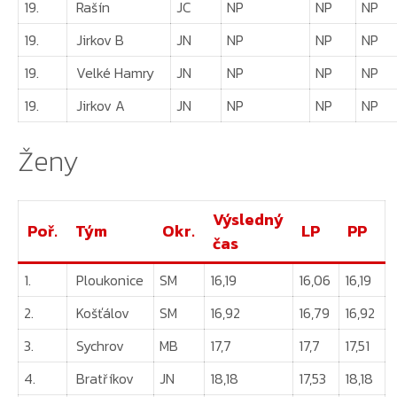
19.
Rašín
JC
NP
NP
NP
19.
Jirkov B
JN
NP
NP
NP
19.
Velké Hamry
JN
NP
NP
NP
19.
Jirkov A
JN
NP
NP
NP
Ženy
Výsledný
Poř.
Tým
Okr.
LP
PP
čas
1.
Ploukonice
SM
16,19
16,06
16,19
2.
Košťálov
SM
16,92
16,79
16,92
3.
Sychrov
MB
17,7
17,7
17,51
4.
Bratříkov
JN
18,18
17,53
18,18