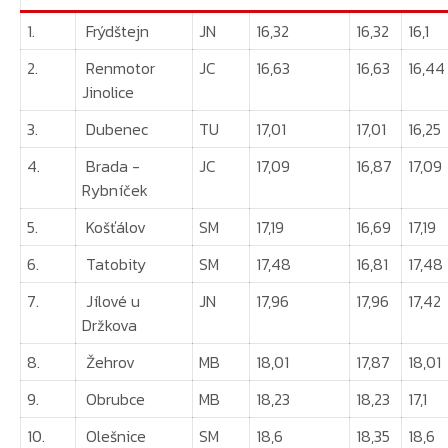
1.
Frýdštejn
JN
16,32
16,32
16,1
2.
Renmotor
JC
16,63
16,63
16,44
Jinolice
3.
Dubenec
TU
17,01
17,01
16,25
4.
Brada -
JC
17,09
16,87
17,09
Rybníček
5.
Košťálov
SM
17,19
16,69
17,19
6.
Tatobity
SM
17,48
16,81
17,48
7.
Jílové u
JN
17,96
17,96
17,42
Držkova
8.
Žehrov
MB
18,01
17,87
18,01
9.
Obrubce
MB
18,23
18,23
17,1
10.
Olešnice
SM
18,6
18,35
18,6