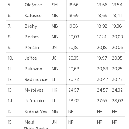
5.
Olešnice
SM
18,66
18,66
18,54
6.
Katusice
MB
18,69
18,69
18,41
7.
Břehy
MB
19,36
18,92
19,36
8.
Bechov
MB
20,03
17,24
20,03
9.
Pěnčín
JN
20,18
20,18
20,05
10.
Jeřice
JC
20,35
19,97
20,35
11.
Bukovno
MB
20,68
20,68
20,25
12.
Radimovice
LI
20,72
20,47
20,72
13.
Myštěves
HK
24,57
24,57
24,32
14.
Jeřmanice
LI
28,02
27,65
28,02
15.
Krásná Ves
MB
NP
NP
NP
15.
Malá
JN
NP
NP
NP
Skála Béčko