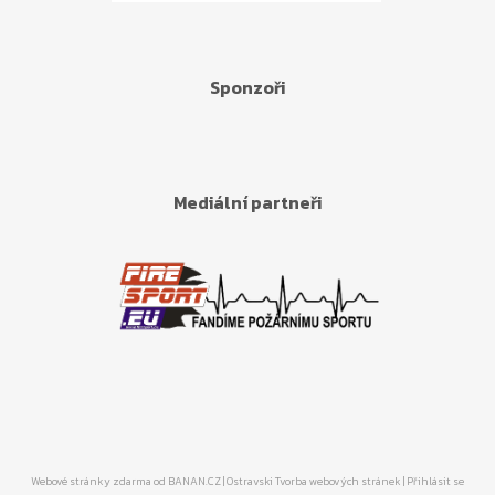
Sponzoři
Mediální partneři
Webové stránky zdarma
od
BANAN.CZ
|
Ostravski Tvorba webových stránek
|
Přihlásit se