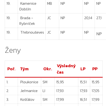
19.
Kamenice
MB
NP
NP
NP
Dobšín
19.
Brada -
JC
NP
20,14
27,1
Rybníček
19.
Třebnouševes
JC
NP
NP
NP
Ženy
Výsledný
Poř.
Tým
Okr.
LP
PP
čas
1.
Ploukonice
SM
15,95
15,51
15,95
2.
Jeřmanice
LI
17,93
17,93
17,05
3.
Košťálov
SM
17,99
16,51
17,99