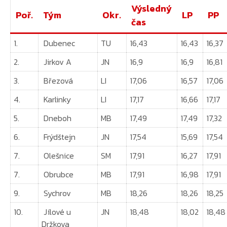
Výsledný
Poř.
Tým
Okr.
LP
PP
čas
1.
Dubenec
TU
16,43
16,43
16,37
2.
Jirkov A
JN
16,9
16,9
16,81
3.
Březová
LI
17,06
16,57
17,06
4.
Karlinky
LI
17,17
16,66
17,17
5.
Dneboh
MB
17,49
17,49
17,32
6.
Frýdštejn
JN
17,54
15,69
17,54
7.
Olešnice
SM
17,91
16,27
17,91
7.
Obrubce
MB
17,91
16,98
17,91
9.
Sychrov
MB
18,26
18,26
18,25
10.
Jílové u
JN
18,48
18,02
18,48
Držkova