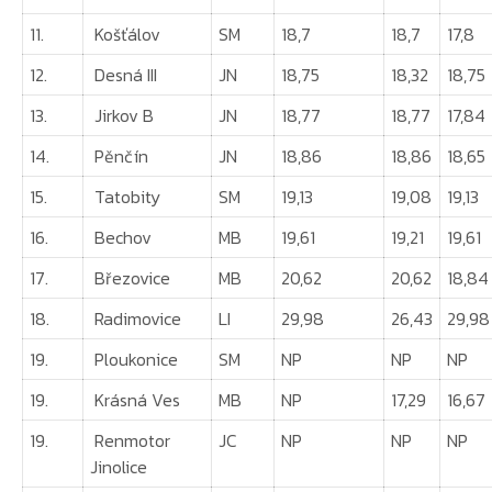
11.
Košťálov
SM
18,7
18,7
17,8
12.
Desná III
JN
18,75
18,32
18,75
13.
Jirkov B
JN
18,77
18,77
17,84
14.
Pěnčín
JN
18,86
18,86
18,65
15.
Tatobity
SM
19,13
19,08
19,13
16.
Bechov
MB
19,61
19,21
19,61
17.
Březovice
MB
20,62
20,62
18,84
18.
Radimovice
LI
29,98
26,43
29,98
19.
Ploukonice
SM
NP
NP
NP
19.
Krásná Ves
MB
NP
17,29
16,67
19.
Renmotor
JC
NP
NP
NP
Jinolice