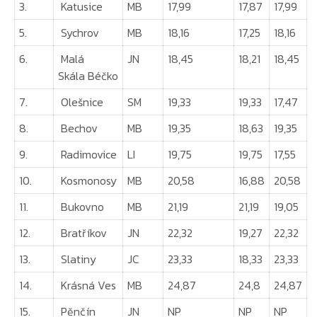
3.
Katusice
MB
17,99
17,87
17,99
5.
Sychrov
MB
18,16
17,25
18,16
6.
Malá
JN
18,45
18,21
18,45
Skála Béčko
7.
Olešnice
SM
19,33
19,33
17,47
8.
Bechov
MB
19,35
18,63
19,35
9.
Radimovice
LI
19,75
19,75
17,55
10.
Kosmonosy
MB
20,58
16,88
20,58
11.
Bukovno
MB
21,19
21,19
19,05
12.
Bratříkov
JN
22,32
19,27
22,32
13.
Slatiny
JC
23,33
18,33
23,33
14.
Krásná Ves
MB
24,87
24,8
24,87
15.
Pěnčín
JN
NP
NP
NP