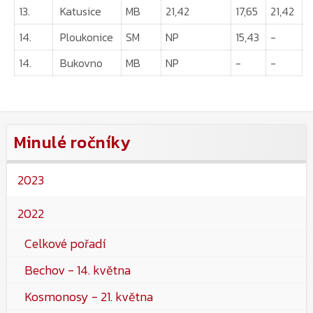
13.
Katusice
MB
21,42
17,65
21,42
14.
Ploukonice
SM
NP
15,43
-
14.
Bukovno
MB
NP
-
-
Minulé ročníky
2023
2022
Celkové pořadí
Bechov - 14. května
Kosmonosy - 21. května