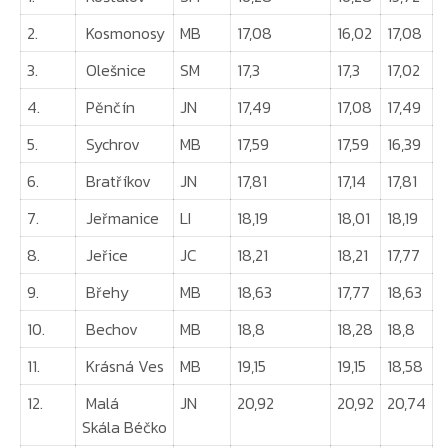
2.
Kosmonosy
MB
17,08
16,02
17,08
3.
Olešnice
SM
17,3
17,3
17,02
4.
Pěnčín
JN
17,49
17,08
17,49
5.
Sychrov
MB
17,59
17,59
16,39
6.
Bratříkov
JN
17,81
17,14
17,81
7.
Jeřmanice
LI
18,19
18,01
18,19
8.
Jeřice
JC
18,21
18,21
17,77
9.
Břehy
MB
18,63
17,77
18,63
10.
Bechov
MB
18,8
18,28
18,8
11.
Krásná Ves
MB
19,15
19,15
18,58
12.
Malá
JN
20,92
20,92
20,74
Skála Béčko