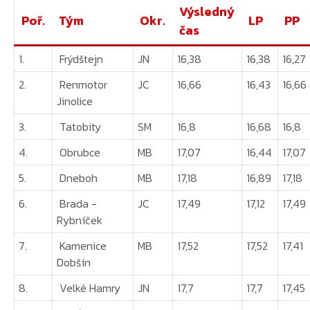
Výsledný
Poř.
Tým
Okr.
LP
PP
čas
1.
Frýdštejn
JN
16,38
16,38
16,27
2.
Renmotor
JC
16,66
16,43
16,66
Jinolice
3.
Tatobity
SM
16,8
16,68
16,8
4.
Obrubce
MB
17,07
16,44
17,07
5.
Dneboh
MB
17,18
16,89
17,18
6.
Brada -
JC
17,49
17,12
17,49
Rybníček
7.
Kamenice
MB
17,52
17,52
17,41
Dobšín
8.
Velké Hamry
JN
17,7
17,7
17,45