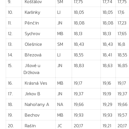
9.
Košťálov
SM
17,75
17,74
17,75
10.
Karlinky
LI
18,05
18,05
17,6
11.
Pěnčín
JN
18,08
18,08
17,23
12.
Sychrov
MB
18,13
18,13
17,65
13.
Olešnice
SM
18,43
18,43
16,8
14.
Březová
LI
18,55
18,41
18,55
15.
Jílové u
JN
18,83
18,63
16,85
Držkova
16.
Krásná Ves
MB
19,17
19,16
19,17
17.
Jirkov B
JN
19,37
19,19
19,37
18.
Nahořany A
NA
19,66
19,29
19,66
19.
Bechov
MB
19,93
19,93
19,57
20.
Rašín
JC
20,17
19,21
20,17