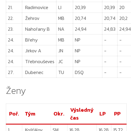
21.
Radimovice
LI
20,39
20,39
20
22.
Žehrov
MB
20,74
20,74
20,2
23.
Nahořany B
NA
24,94
24,83
24,94
24.
Břehy
MB
NP
-
-
24.
Jirkov A
JN
NP
-
-
24.
Třebnouševes
JC
NP
-
-
27.
Dubenec
TU
DSQ
-
-
Ženy
Výsledný
Poř.
Tým
Okr.
LP
PP
čas
1.
Košťálov
SM
16,28
16,28
15,72