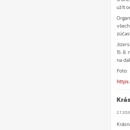
všech
zúčast
Jizer
15. 8.
na da
Foto:
https
Krá
2.7.202
Krásn
presti
10 hod