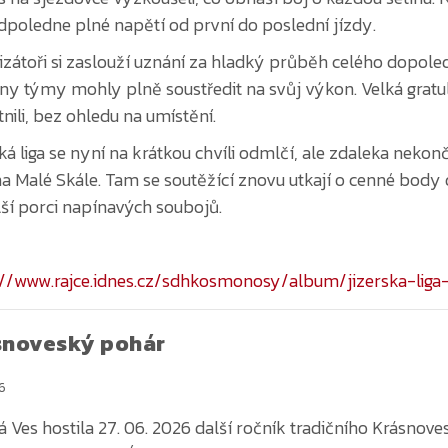
ny týmy mohly plně soustředit na svůj výkon. Velká gratul
nili, bez ohledu na umístění.
ská liga se nyní na krátkou chvíli odmlčí, ale zdaleka neko
 na Malé Skále. Tam se soutěžící znovu utkají o cenné body
lší porci napínavých soubojů.
://www.rajce.idnes.cz/sdhkosmonosy/album/jizerska-lig
snoveský pohár
6
á Ves hostila 27. 06. 2026 další ročník tradičního Krásnov
žní Jizerské ligy. Účastníci dorazili do okresu Mladá Boles
in ráno.