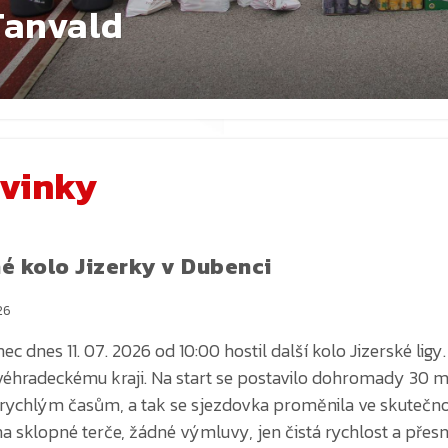
vinky
é kolo Jizerky v Dubenci
26
c dnes 11. 07. 2026 od 10:00 hostil další kolo Jizerské ligy
véhradeckému kraji. Na start se postavilo dohromady 30 
 rychlým časům, a tak se sjezdovka proměnila ve skutečnou 
na sklopné terče, žádné výmluvy, jen čistá rychlost a přesn
té byli jasní už před startem, avšak trať nakonec ukázala, 
ce ze Semilska zajel čas 15,73 a suverénně obsadil první m