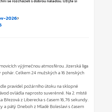
rov-2026
?
6
movicích výjimečnou atmosférou. Jizerská liga
ý pohár. Celkem 24 mužských a 16 ženských
dle pravidel požárního útoku na sklopné
 závod ovládla naprosto suverénně. Na 2. místě
ila Březová z Liberecka s časem 16,76 sekundy.
ndy a pátý Dneboh z Mladé Boleslavi s časem
ý. Celkem 16 týmů zápolilo dle stejných
mil znovu ukázaly, že přijely vyhrávat.