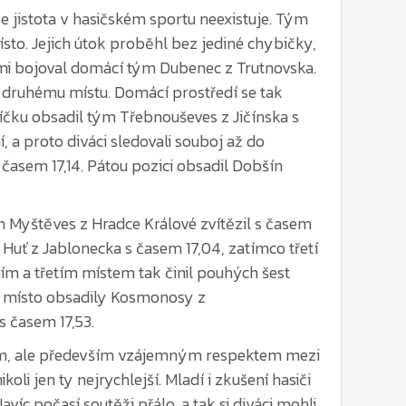
imi bojoval domácí tým Dubenec z Trutnovska.
a druhému místu. Domácí prostředí se tak
říčku obsadil tým Třebnouševes z Jičínska s
 a proto diváci sledovali souboj až do
 časem 17,14. Pátou pozici obsadil Dobšín
m Myštěves z Hradce Králové zvítězil s časem
a Huť z Jablonecka s časem 17,04, zatímco třetí
ím a třetím místem tak činil pouhých šest
té místo obsadily Kosmonosy z
s časem 17,53.
nem, ale především vzájemným respektem mezi
li jen ty nejrychlejší. Mladí i zkušení hasiči
víc počasí soutěži přálo, a tak si diváci mohli
ne. Trať byla připravena skvěle, a proto se