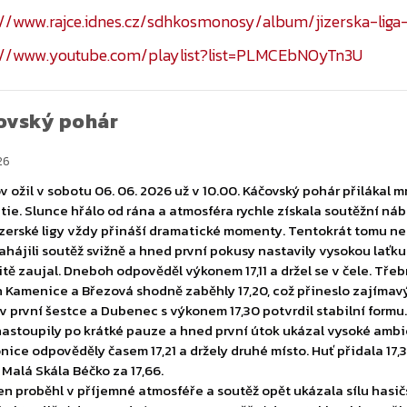
ovský pohár
26
v ožil v sobotu 06. 06. 2026 už v 10.00. Káčovský pohár přilákal 
ie. Slunce hřálo od rána a atmosféra rychle získala soutěžní náboj
izerské ligy vždy přináší dramatické momenty. Tentokrát tomu neb
ahájili soutěž svižně a hned první pokusy nastavily vysokou laťku.
tě zaujal. Dneboh odpověděl výkonem 17,11 a držel se v čele. Třebno
 Kamenice a Březová shodně zaběhly 17,20, což přineslo zajímavý s
 v první šestce a Dubenec s výkonem 17,30 potvrdil stabilní formu.
astoupily po krátké pauze a hned první útok ukázal vysoké ambice
nice odpověděly časem 17,21 a držely druhé místo. Huť přidala 17,
a Malá Skála Béčko za 17,66.
en proběhl v příjemné atmosféře a soutěž opět ukázala sílu hasičsk
e i tradiční doprovodný program. Soutěžní den utekl rychle a všic
u pauzu a uvidíme se na konci června v Krásné Vsi.