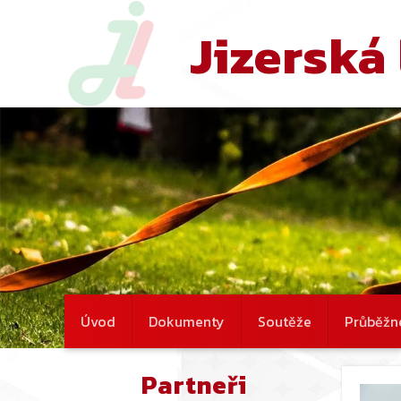
Jizerská 
Úvod
Dokumenty
Soutěže
Průběžn
Partneři