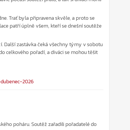
ace patří úplně všem, kteří se dnešní soutěže
nčí. Další zastávka čeká všechny týmy v sobotu
 do celkového pořadí, a diváci se mohou těšit
a-dubenec-2026
eského poháru. Soutěž zařadili pořadatelé do
lav ve Středočeském kraji. Závod odstartoval v