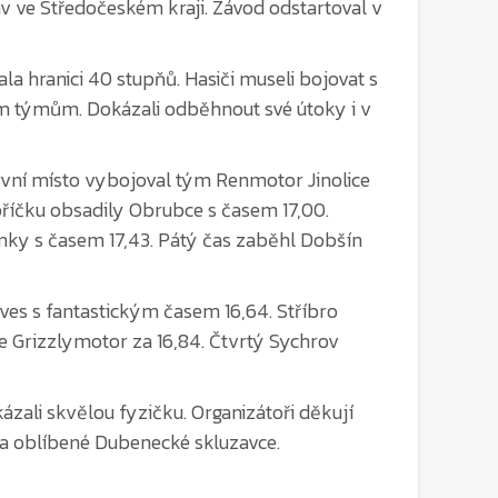
a hranici 40 stupňů. Hasiči museli bojovat s
ým týmům. Dokázali odběhnout své útoky i v
První místo vybojoval tým Renmotor Jinolice
příčku obsadily Obrubce s časem 17,00.
linky s časem 17,43. Pátý čas zaběhl Dobšín
ěves s fantastickým časem 16,64. Stříbro
e Grizzlymotor za 16,84. Čtvrtý Sychrov
zali skvělou fyzičku. Organizátoři děkují
a oblíbené Dubenecké skluzavce.
a-krasna-ves-2026