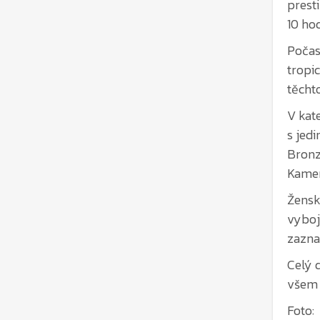
Počas
tropi
těcht
V kat
s jed
Bronz
Kameni
Žensk
vyboj
zaznam
Celý 
všem 
Foto:
https
https