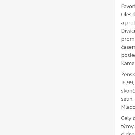
a pro
Divác
promě
časem
posle
Kamen
Žensk
16,99,
skonč
setin
Mlado
Celý 
týmy. 
si dne
užít 
Organ