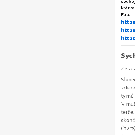
http
https
http
Syc
21.6.20
Slune
zde o
týmů z
V muž
terče
skonč
Čtvrt
17,04
Žensk
pravid