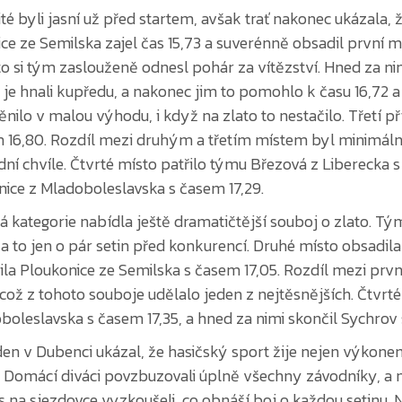
to si tým zaslouženě odnesl pohár za vítězství. Hned za n
i je hnali kupředu, a nakonec jim to pomohlo k času 16,72 
nilo v malou výhodu, i když na zlato to nestačilo. Třetí p
 16,80. Rozdíl mezi druhým a třetím místem byl minimální,
dní chvíle. Čtvrté místo patřilo týmu Březová z Liberecka s
ice z Mladoboleslavska s časem 17,29.
á kategorie nabídla ještě dramatičtější souboj o zlato. Tý
 a to jen o pár setin před konkurencí. Druhé místo obsadil
ila Ploukonice ze Semilska s časem 17,05. Rozdíl mezi prvn
, což z tohoto souboje udělalo jeden z nejtěsnějších. Čtvr
boleslavska s časem 17,35, a hned za nimi skončil Sychrov 
den v Dubenci ukázal, že hasičský sport žije nejen výko
Domácí diváci povzbuzovali úplně všechny závodníky, a niko
s na sjezdovce vyzkoušeli, co obnáší boj o každou setinu. Na
odpoledne plné napětí od první do poslední jízdy.
izátoři si zaslouží uznání za hladký průběh celého dopoled