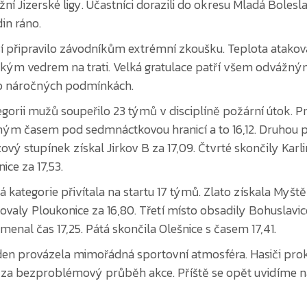
í připravilo závodníkům extrémní zkoušku. Teplota atakoval
ckým vedrem na trati. Velká gratulace patří všem odvážn
o náročných podmínkách.
egorii mužů soupeřilo 23 týmů v disciplíně požární útok. 
iným časem pod sedmnáctkovou hranicí a to 16,12. Druhou 
ový stupínek získal Jirkov B za 17,09. Čtvrté skončily Kar
ce za 17,53.
á kategorie přivítala na startu 17 týmů. Zlato získala Myšt
ovaly Ploukonice za 16,80. Třetí místo obsadily Bohuslavic
enal čas 17,25. Pátá skončila Olešnice s časem 17,41.
den provázela mimořádná sportovní atmosféra. Hasiči proká
za bezproblémový průběh akce. Příště se opět uvidíme n
://www.rajce.idnes.cz/sdhkosmonosy/album/jizerska-lig
://www.youtube.com/playlist?list=PLMCEbNOyTn3U