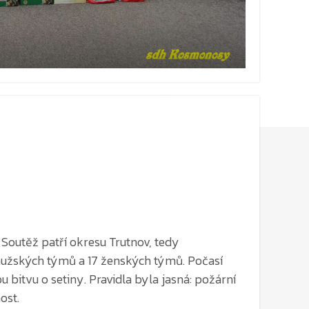
. Soutěž patří okresu Trutnov, tedy
mužských týmů a 17 ženských týmů. Počasí
bitvu o setiny. Pravidla byla jasná: požární
ost.
že jistota v hasičském sportu neexistuje. Tým
ísto. Jejich útok proběhl bez jediné chybičky,