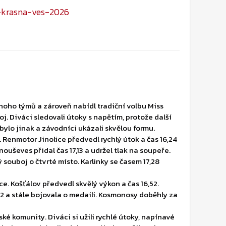
mnoho týmů a zároveň nabídl tradiční volbu Miss 
. Diváci sledovali útoky s napětím, protože další 
ylo jinak a závodníci ukázali skvělou formu.
 Renmotor Jinolice předvedl rychlý útok a čas 16,24 
uševes přidal čas 17,13 a udržel tlak na soupeře. 
ouboj o čtvrté místo. Karlinky se časem 17,28 
. Košťálov předvedl skvělý výkon a čas 16,52. 
32 a stále bojovala o medaili. Kosmonosy doběhly za 
é komunity. Diváci si užili rychlé útoky, napínavé 
hni se rozcházeli s dobrou náladou. Užijte si 