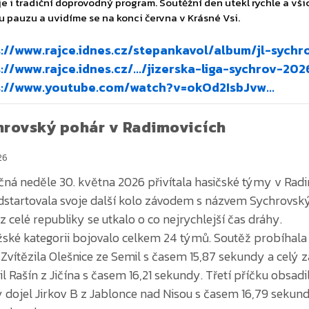
s://www.rajce.idnes.cz/stepankavol/album/jl-sych
://www.rajce.idnes.cz/.../jizerska-liga-sychrov-202
s://www.youtube.com/watch?v=okOd2IsbJvw...
hrovský pohár v Radimovicích
26
čná neděle 30. května 2026 přivítala hasičské týmy v Radi
dstartovala svoje další kolo závodem s názvem Sychrovsk
 celé republiky se utkalo o co nejrychlejší čas dráhy.
ské kategorii bojovalo celkem 24 týmů. Soutěž probíhala 
. Zvítězila Olešnice ze Semil s časem 15,87 sekundy a celý
il Rašín z Jičína s časem 16,21 sekundy. Třetí příčku obsad
ý dojel Jirkov B z Jablonce nad Nisou s časem 16,79 seku
 sekundy.
ý závod přinesl stejně dramatické souboje jako ten mužsk
el – požární útok, sklopné terče. Děvčata z Olešnice ze Se