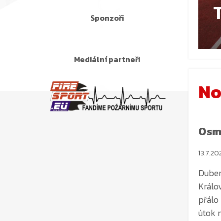
Sponzoři
No
Mediální partneři
Osm
13.7.20
Dubene
Králo
přálo
útok 
Favori
Olešni