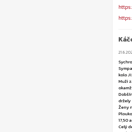
Káč
21.6.20
Sychro
Sympat
kolo J
Muži z
okamži
Dobšín
držely
Ženy n
Plouko
17,50 
Celý d
souboj
krátko
Foto: