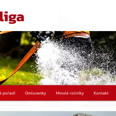
liga
é pořadí
Omluvenky
Minulé ročníky
Kontakt