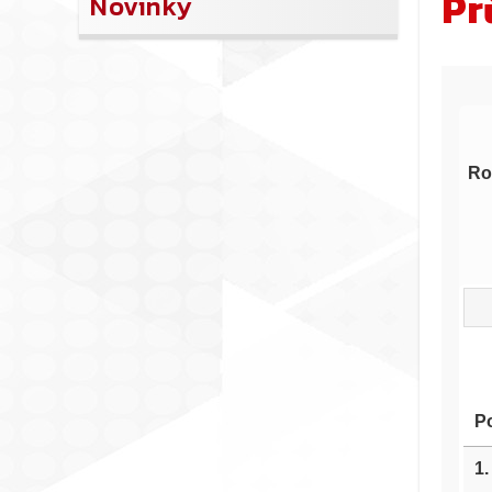
Pr
Novinky