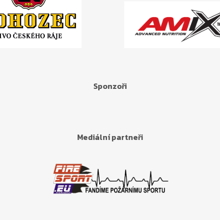
Sponzoři
Mediální partneři